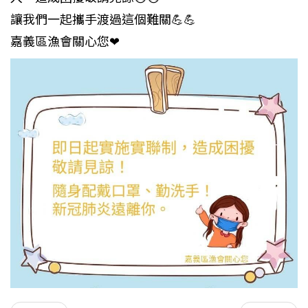
讓我們一起攜手渡過這個難關💪💪
嘉義區漁會關心您❤