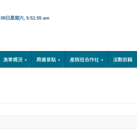
：
漁業概況
周邊景點
產銷班合作社
活動剪輯