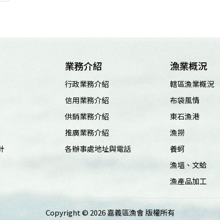
業務介紹
漁業概況
行政業務介紹
轄區漁業概況
信用業務介紹
布袋風情
供銷業務介紹
東石漁港
推廣業務介紹
漁撈
針
各辦事處地址與電話
養蚵
漁塭、文蛤
漁產品加工
Copyright ©
2026 嘉義區漁會 版權所有