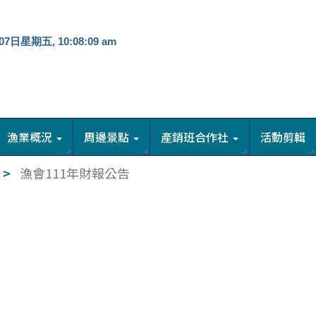
：
漁業概況
周邊景點
產銷班合作社
活動剪輯
漁會111年財報公告